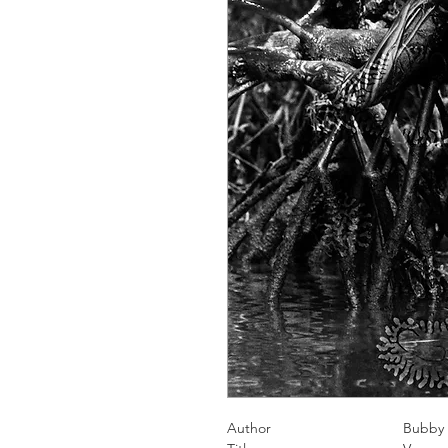
Author
Bubby Cos