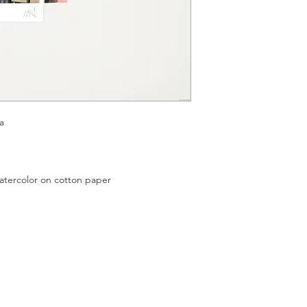
a
color on cotton paper