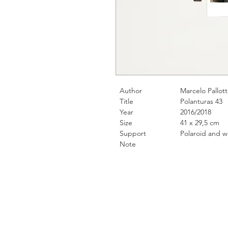
Author
Marcelo Pallott
Title
Polanturas 43
Year
2016/2018
Size
41 x 29,5 cm
Support
Polaroid and water
Note