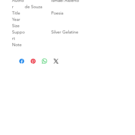
Autho
Ismael Alberto
r
de Souza
Title
Poesia
Year
Size
Suppo
Silver Gelatine
rt
Note