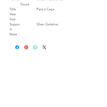
Souza
Title
Para a Caça
Year
Size
Suppo
Silver Gelatine
rt
Note