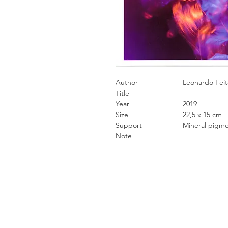
Author
Leonardo 
Title
Year
2019
Size
22,5 x 15 
Support
Mineral pigment
Note