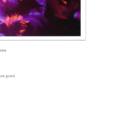
Feitosa
cm
 print