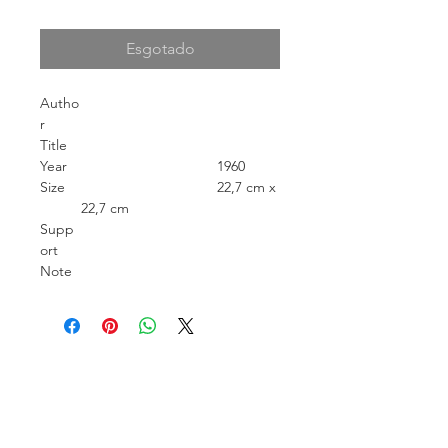
Esgotado
Autho
r
Title
Year
1960
Size
22,7 cm x
22,7 cm
Supp
ort
Note