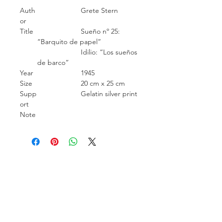
Auth
Grete Stern
or
Title
Sueño nº 25:
“Barquito de papel”
Idilio: “Los sueños
de barco”
Year
1945
Size
20 cm x 25 cm
Supp
Gelatin silver print
ort
Note