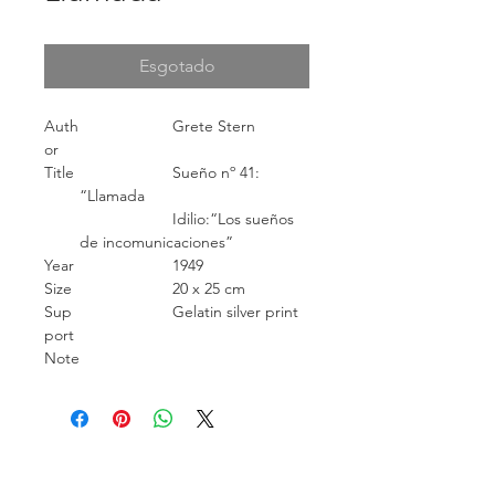
Esgotado
Auth
Grete Stern
or
Title
Sueño nº 41:
“Llamada
Idilio:“Los sueños
de incomunicaciones”
Year
1949
Size
20 x 25 cm
Sup
Gelatin silver print
port
Note