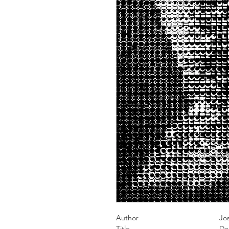
Author
José Oitici
Title
Derivaçaõ 4/59