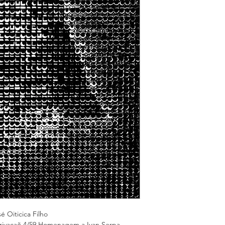
ca Filho
 Homenagem a Ivan Serpa