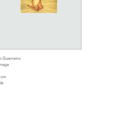
reiro
ga
cm
s