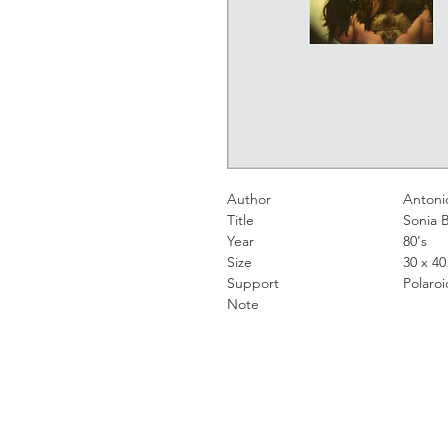
Author
Antonio Guer
Title
Sonia Bra
Year
80's
Size
30 x 40 
Support
Polaroid
Note