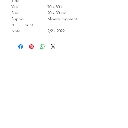
Title
Year
70's-80's
Size
20 x 30 cm
Suppo
Mineral pigment
rt
print
Note
2/2 - 2022
Carcara Photo Art
Informações de contato