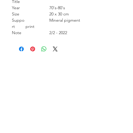
Title
Year
70's-80's
Size
20 x 30 cm
Suppo
Mineral pigment
rt
print
Note
2/2 - 2022
Carcara Photo Art
Informações de contato