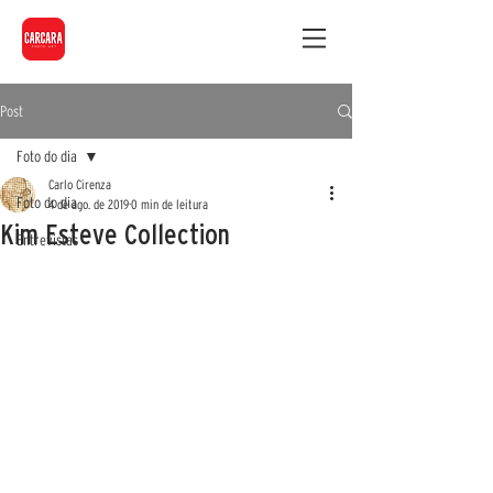
Post
Foto do dia
Carlo Cirenza
Foto do dia
4 de ago. de 2019
0 min de leitura
Kim Esteve Collection
Entrevistas