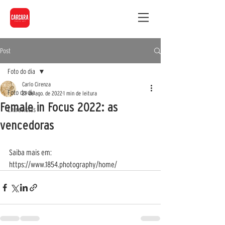
Post
Foto do dia
Carlo Cirenza
Foto do dia
29 de ago. de 2022
1 min de leitura
Female in Focus 2022: as
Entrevistas
vencedoras
Saiba mais em: 
https://www.1854.photography/home/