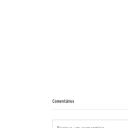
CLAUDINE DOURY: AÏNOUR
Comentários
Saiba mais em: https://lfi-
online.de/ceemes/en/
Escreva um comentário