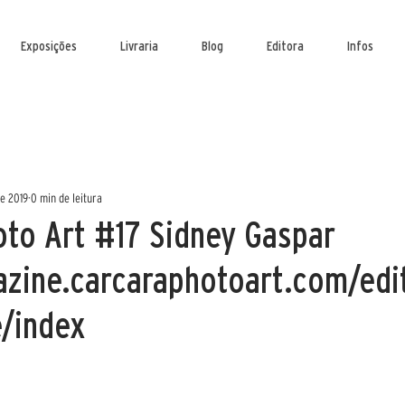
Exposições
Livraria
Blog
Editora
Infos
de 2019
0 min de leitura
oto Art #17 Sidney Gaspar
azine.carcaraphotoart.com/edi
e/index