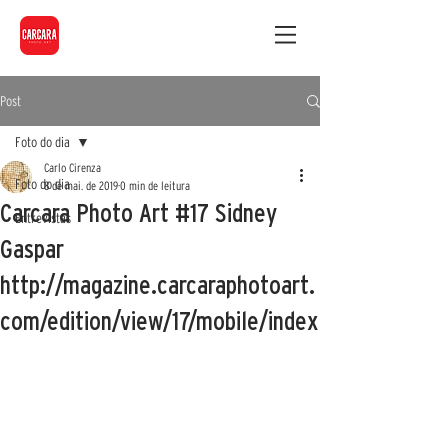
Post
Foto do dia
Carlo Cirenza
Foto do dia
8 de mai. de 2019
0 min de leitura
Carcara Photo Art #17 Sidney
Entrevistas
Gaspar
http://magazine.carcaraphotoart.
com/edition/view/17/mobile/index